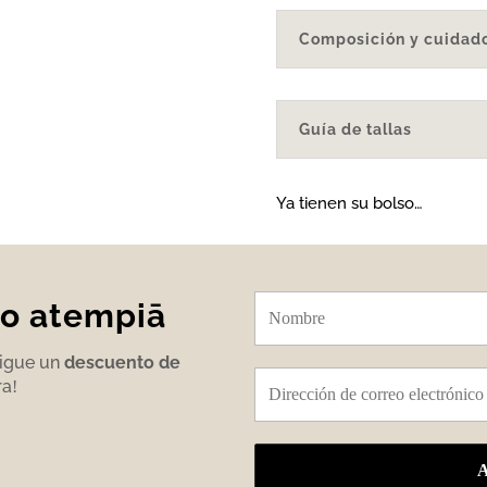
Composición y cuidad
Guía de tallas
Ya tienen su bolso…
do atempiā
sigue un
descuento de
ra
!