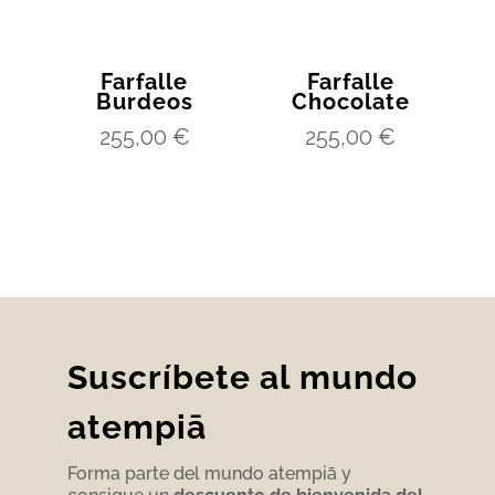
Farfalle
Farfalle
Burdeos
Chocolate
255,00
€
255,00
€
Suscríbete al mundo
atempiā
Forma parte del mundo atempiā y