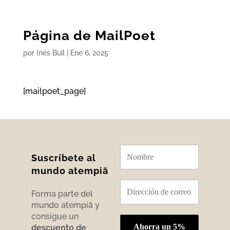
Página de MailPoet
por
Inés Buil
|
Ene 6, 2025
[mailpoet_page]
Suscríbete al
mundo atempiā
Forma parte del
mundo atempiā y
consigue un
descuento de